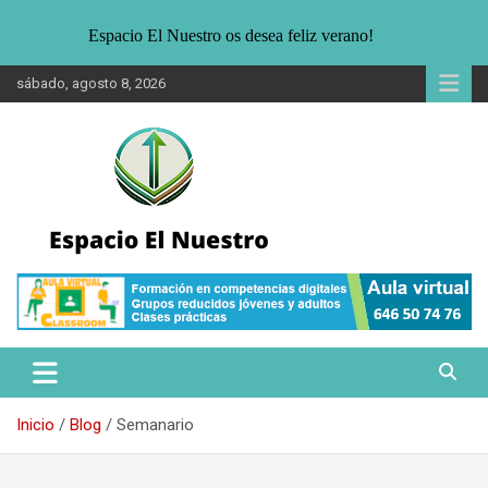
Espacio El Nuestro os desea feliz verano!
Saltar
sábado, agosto 8, 2026
al
contenido
Noticias sobre Sostenibilidad. Entrevistas, informaciones para un
Espacio El Nuestro
público joven interesado en la ecología, medio ambiente y formas
alternativas de vida.
Inicio
Blog
Semanario