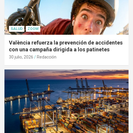
SALUD
ZOOM
València refuerza la prevención de accidentes
con una campaña dirigida a los patinetes
30 julio, 2026
Redacción