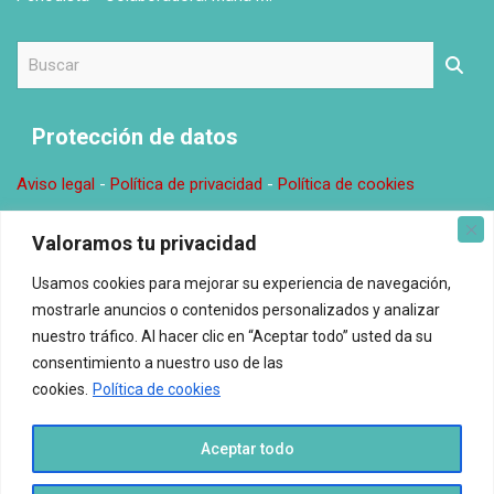
B
u
s
c
Protección de datos
a
r
Aviso legal
-
Política de privacidad
-
Política de cookies
Donde estamos
Valoramos tu privacidad
Usamos cookies para mejorar su experiencia de navegación,
Oficina en Valencia. C\ Comunitat Valenciana, 14, 0, 2 46138
mostrarle anuncios o contenidos personalizados y analizar
Rafelbunyol Email: redaccion@espacioelnuestro.com
nuestro tráfico. Al hacer clic en “Aceptar todo” usted da su
consentimiento a nuestro uso de las
Espacio El Nuestro © Todos los derechos reservados.
cookies.
Política de cookies
Aceptar todo