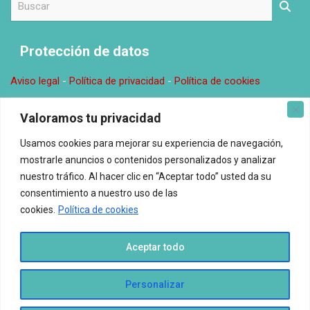
u
s
c
Protección de datos
a
r
Aviso legal
-
Política de privacidad
-
Política de cookies
Donde estamos
Valoramos tu privacidad
Usamos cookies para mejorar su experiencia de navegación,
Oficina en Valencia. C\ Comunitat Valenciana, 14, 0, 2 46138
mostrarle anuncios o contenidos personalizados y analizar
Rafelbunyol Email: redaccion@espacioelnuestro.com
nuestro tráfico. Al hacer clic en “Aceptar todo” usted da su
consentimiento a nuestro uso de las
Espacio El Nuestro © Todos los derechos reservados.
cookies.
Política de cookies
Aceptar todo
Personalizar