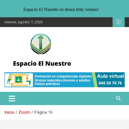
Espacio El Nuestro os desea feliz verano!
Saltar
viernes, agosto 7, 2026
al
contenido
Noticias sobre Sostenibilidad. Entrevistas, informaciones para un
Espacio El Nuestro
público joven interesado en la ecología, medio ambiente y formas
alternativas de vida.
Inicio
Zoom
Página 16