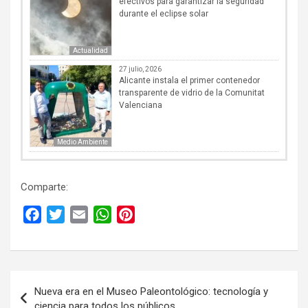
efectivos para garantizar la seguridad
durante el eclipse solar
Actualidad
27 julio, 2026
Alicante instala el primer contenedor
transparente de vidrio de la Comunitat
Valenciana
Medio Ambiente
Comparte:
F
T
E
W
P
a
w
m
h
i
c
i
a
a
n
e
t
i
t
t
Navegación
b
t
l
s
e
Nueva era en el Museo Paleontológico: tecnología y
de
o
e
A
r
ciencia para todos los públicos