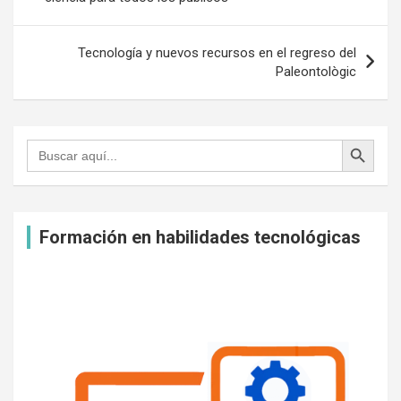
entradas
o
r
p
e
k
p
s
Tecnología y nuevos recursos en el regreso del
t
Paleontològic
Botón de búsqueda
Buscar:
Formación en habilidades tecnológicas