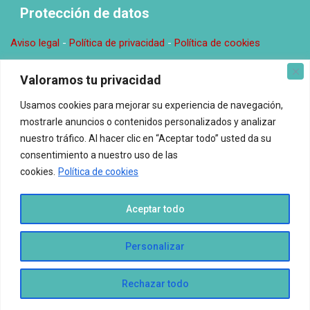
c
Protección de datos
a
r
Aviso legal
-
Política de privacidad
-
Política de cookies
Donde estamos
Valoramos tu privacidad
Usamos cookies para mejorar su experiencia de navegación,
Oficina en Valencia. C\ Comunitat Valenciana, 14, 0, 2 46138
mostrarle anuncios o contenidos personalizados y analizar
Rafelbunyol Email: redaccion@espacioelnuestro.com
nuestro tráfico. Al hacer clic en “Aceptar todo” usted da su
consentimiento a nuestro uso de las
Espacio El Nuestro © Todos los derechos reservados.
cookies.
Política de cookies
Aceptar todo
Personalizar
Rechazar todo
Traducir »