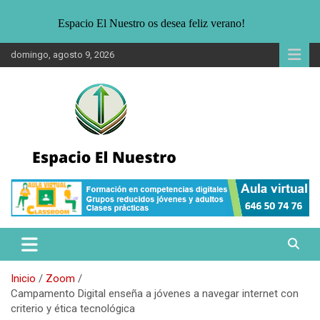
Espacio El Nuestro os desea feliz verano!
Saltar
domingo, agosto 9, 2026
al
contenido
Noticias sobre Sostenibilidad. Entrevistas, informaciones para un
Espacio El Nuestro
público joven interesado en la ecología, medio ambiente y formas
alternativas de vida.
Inicio
Zoom
Campamento Digital enseña a jóvenes a navegar internet con
criterio y ética tecnológica