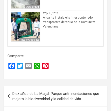
Actualidad
27 julio, 2026
Alicante instala el primer contenedor
transparente de vidrio de la Comunitat
Valenciana
Medio Ambiente
Comparte:
F
T
E
W
P
a
w
m
h
i
c
i
a
a
n
e
t
i
t
t
Navegación
b
t
l
s
e
Diez años de La Marjal: Parque anti-inundaciones que
de
o
e
A
r
mejora la biodiversidad y la calidad de vida
entradas
o
r
p
e
k
p
s