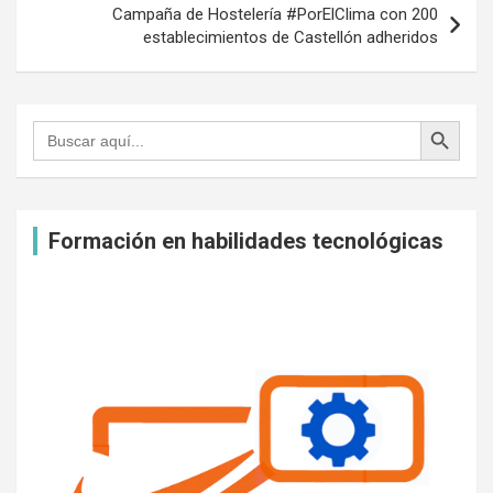
Campaña de Hostelería #PorElClima con 200
t
establecimientos de Castellón adheridos
Botón de búsqueda
Buscar:
Formación en habilidades tecnológicas