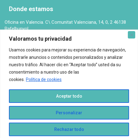
c
Donde estamos
a
r
Oficina en Valencia. C\ Comunitat Valenciana, 14, 0, 2 46138
Rafelbunyol
Valoramos tu privacidad
Protección de datos
Usamos cookies para mejorar su experiencia de navegación,
mostrarle anuncios o contenidos personalizados y analizar
Aviso legal
-
Política de privacidad
-
Política de cookies
nuestro tráfico. Al hacer clic en “Aceptar todo” usted da su
consentimiento a nuestro uso de las
Espacio El Nuestro © Todos los derechos reservados.
cookies.
Política de cookies
Aceptar todo
Personalizar
Rechazar todo
Traducir »