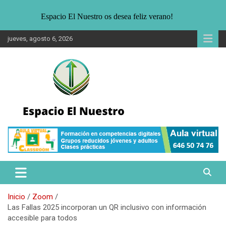
Espacio El Nuestro os desea feliz verano!
Saltar
jueves, agosto 6, 2026
al
contenido
Noticias sobre Sostenibilidad. Entrevistas, informaciones para un
Espacio El Nuestro
público joven interesado en la ecología, medio ambiente y formas
alternativas de vida.
Inicio
Zoom
Las Fallas 2025 incorporan un QR inclusivo con información
accesible para todos