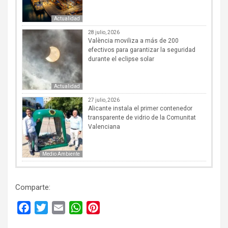
Actualidad
28 julio, 2026
València moviliza a más de 200
efectivos para garantizar la seguridad
durante el eclipse solar
Actualidad
27 julio, 2026
Alicante instala el primer contenedor
transparente de vidrio de la Comunitat
Valenciana
Medio Ambiente
Comparte:
F
T
E
W
P
a
w
m
h
i