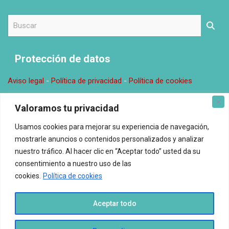
B
u
s
c
Protección de datos
a
r
Aviso legal
-
Política de privacidad
-
Política de cookies
Donde estamos
Valoramos tu privacidad
Usamos cookies para mejorar su experiencia de navegación,
Oficina en Valencia. C\ Comunitat Valenciana, 14, 0, 2 46138
mostrarle anuncios o contenidos personalizados y analizar
Rafelbunyol Email: redaccion@espacioelnuestro.com
nuestro tráfico. Al hacer clic en “Aceptar todo” usted da su
consentimiento a nuestro uso de las
Espacio El Nuestro © Todos los derechos reservados.
cookies.
Política de cookies
Aceptar todo