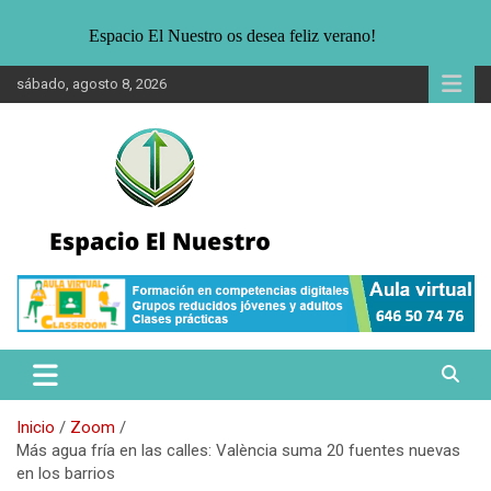
Espacio El Nuestro os desea feliz verano!
Saltar
sábado, agosto 8, 2026
al
contenido
Noticias sobre Sostenibilidad. Entrevistas, informaciones para un
Espacio El Nuestro
público joven interesado en la ecología, medio ambiente y formas
alternativas de vida.
Inicio
Zoom
Más agua fría en las calles: València suma 20 fuentes nuevas
en los barrios