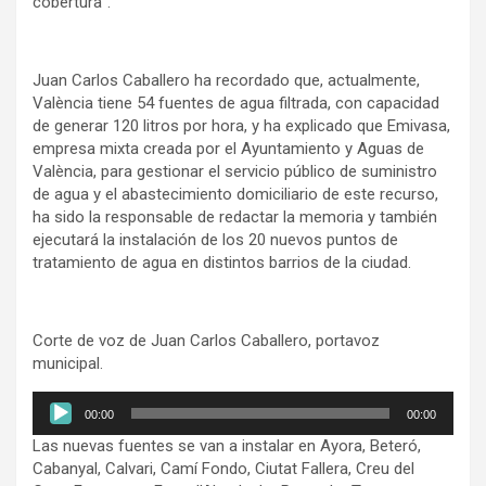
cobertura”.
Juan Carlos Caballero ha recordado que, actualmente,
València tiene 54 fuentes de agua filtrada, con capacidad
de generar 120 litros por hora, y ha explicado que Emivasa,
empresa mixta creada por el Ayuntamiento y Aguas de
València, para gestionar el servicio público de suministro
de agua y el abastecimiento domiciliario de este recurso,
ha sido la responsable de redactar la memoria y también
ejecutará la instalación de los 20 nuevos puntos de
tratamiento de agua en distintos barrios de la ciudad.
Corte de voz de Juan Carlos Caballero, portavoz
municipal.
Reproductor
00:00
00:00
de
Las nuevas fuentes se van a instalar en Ayora, Beteró,
audio
Cabanyal, Calvari, Camí Fondo, Ciutat Fallera, Creu del