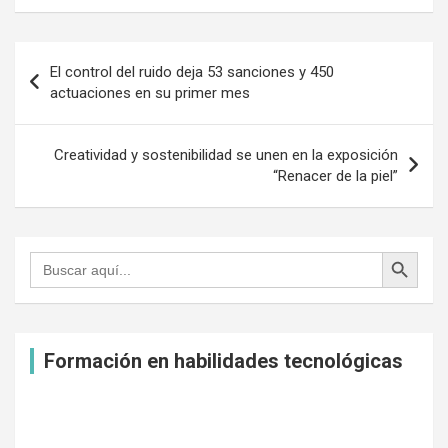
c
i
a
a
n
e
t
i
t
t
Navegación
b
t
l
s
e
El control del ruido deja 53 sanciones y 450
de
o
e
A
r
actuaciones en su primer mes
entradas
o
r
p
e
k
p
s
Creatividad y sostenibilidad se unen en la exposición
t
“Renacer de la piel”
Botón de búsqueda
Buscar:
Formación en habilidades tecnológicas